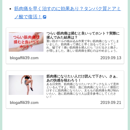
筋肉痛を早く治すのに効果あり？タンパク質とアミ
ノ酸で復活！
つらい筋肉痛は揉むと良いってホント？実際に
揉んでみた結果は？
重い段ボールの積み込み作業で辛い筋肉痛になってしま
いました。筋肉痛って揉むと早く治るってホント？こ
れ、嘘です！痛い筋肉痛を揉んだら『けだるさと痛さ』
が増しました。激しい筋肉痛を揉むのはやめましょう。
blogaffili39.com
2019.09.13
筋肉痛になりたい人だけ読んで下さい。さぁ、
あの快感を味わろう！
ある日突然、筋肉痛になりたいマニアックな人って意外
といるんですよ。明日、急に筋肉痛になりたい！腹筋だ
けすぐに筋肉痛になりたい。太ももの筋肉痛を再び味わ
いたい。急に筋肉痛になり人は是非参考にしてくださ
い！
blogaffili39.com
2019.09.21