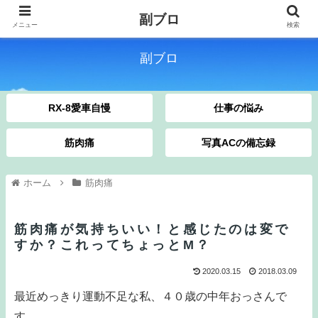
副ブロ
メニュー
検索
副ブロ
RX-8愛車自慢
仕事の悩み
筋肉痛
写真ACの備忘録
ホーム
筋肉痛
筋肉痛が気持ちいい！と感じたのは変で
すか？これってちょっとM？
2020.03.15
2018.03.09
最近めっきり運動不足な私、４０歳の中年おっさんで
す。