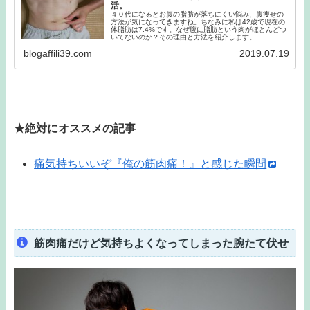
活。
４０代になるとお腹の脂肪が落ちにくい悩み、腹痩せの
方法が気になってきますね。ちなみに私は42歳で現在の
体脂肪は7.4%です。なぜ腹に脂肪という肉がほとんどつ
いてないのか？その理由と方法を紹介します。
blogaffili39.com
2019.07.19
★絶対にオススメの記事
痛気持ちいいぞ『俺の筋肉痛！』と感じた瞬間
筋肉痛だけど気持ちよくなってしまった腕たて伏せ