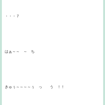
・・・７
はぁ～～ ～ ち
きゅぅ～～～～ぅ っ う ！！