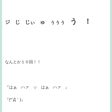
う ！
ジ じ じぃ ゅ ぅぅぅ
なんとか１０回！！
『はぁ ハァ ッ はぁ ハァ 』
『(*´Д｀)』