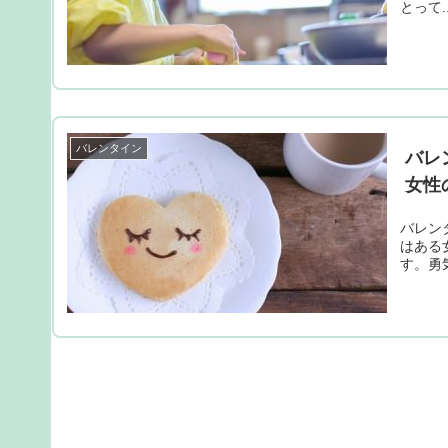
とって..
バレンタイン
バレ
女性
バレン
はある
す。勇