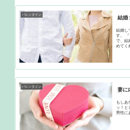
バレンタイン
結婚
結婚し
す。 
で、結
めてくれ
バレンタイン
妻に
もしあ
ッ！と
男性に