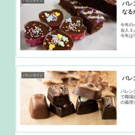
バレンタイン
バレ
なる
今年の
会人３
今年は
バレンタイン
バレ
バレン
で職場
の義理