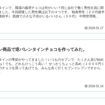
タインで、職場の義理チョコは何がいい？同じ会社で働く男性社員に聞
ました。今回調査した男性層は以下の４つです。 独身男性（２０代後半
歳前半） 既婚で小さな子供がいるパパさん（３０代） 中間管理職...
2018.01.17
ン商品で逆バレンタインチョコを作ってみた。
タインの季節がやってきました！いつものセブンで、たくさん並び始め
ね！でも、どれもけっこう高い！ せっかくちょっと高め（１０００円く
のチョコを買ってあげても、みんな良く行くセブンイレブンですから、
.
2018.01.14