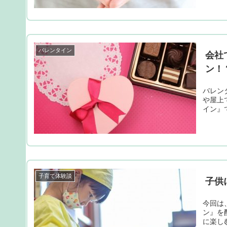
バレンタイン
会社
ン！
バレン
や屋上
イン』
子育て体験談
子供
今回は
ン』を
に楽し