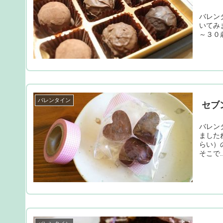
バレン
いてみ
～３０
バレンタイン
セブ
バレン
ました
らい）
そこで..