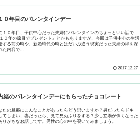
１０年目のバレンタインデー
て１０年目、子供中心だった夫婦にバレンタインのちょっといい話で
『１０年の節目でプレゼント』とかもありますが、今回は子供中心の生活
婚する前の時や、新婚時代の時とはだいぶ違う現実だった夫婦の絆を深
た内容で...
2017.12.27
内緒のバレンタインデーにもらったチョコレート
なたの旦那にこんなことがあったらどう思いますか？男だったらドキ
してしまい、妻だったら、見て見ぬふりをする？少し立場が偉くなった
ありがちなお話しです。男性の心の中を覗いてみましょう。