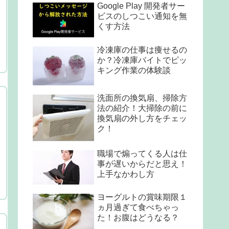
Google Play 開発者サー
ビスのしつこい通知を無
くす方法
冷凍庫の仕事は痩せるの
か？冷凍庫バイトでピッ
キング作業の体験談
洗面所の換気扇、掃除方
法の紹介！大掃除の前に
換気扇の外し方をチェッ
ク！
職場で煽ってくる人は仕
事が遅いからだと思え！
上手なかわし方
ヨーグルトの賞味期限１
ヵ月過ぎて食べちゃっ
た！お腹はどうなる？