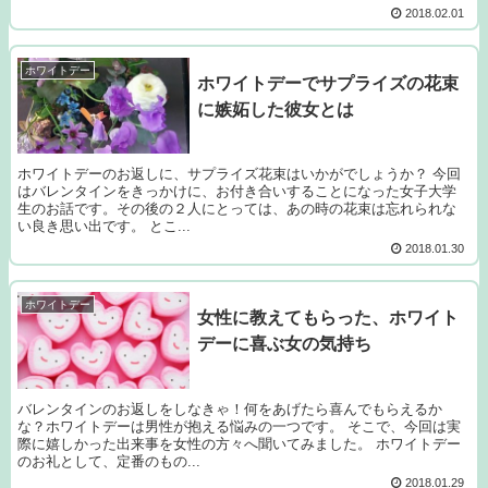
2018.02.01
ホワイトデー
ホワイトデーでサプライズの花束
に嫉妬した彼女とは
ホワイトデーのお返しに、サプライズ花束はいかがでしょうか？ 今回
はバレンタインをきっかけに、お付き合いすることになった女子大学
生のお話です。その後の２人にとっては、あの時の花束は忘れられな
い良き思い出です。 とこ...
2018.01.30
ホワイトデー
女性に教えてもらった、ホワイト
デーに喜ぶ女の気持ち
バレンタインのお返しをしなきゃ！何をあげたら喜んでもらえるか
な？ホワイトデーは男性が抱える悩みの一つです。 そこで、今回は実
際に嬉しかった出来事を女性の方々へ聞いてみました。 ホワイトデー
のお礼として、定番のもの...
2018.01.29