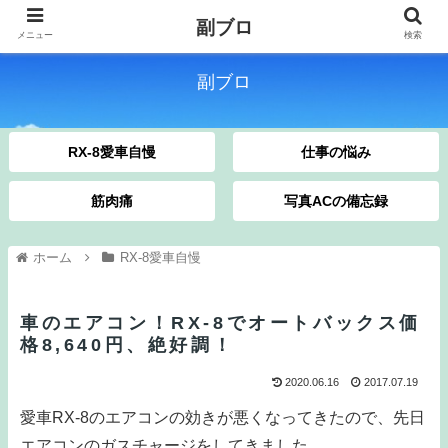
副ブロ
メニュー
検索
副ブロ
RX-8愛車自慢
仕事の悩み
筋肉痛
写真ACの備忘録
ホーム
RX-8愛車自慢
車のエアコン！RX-8でオートバックス価
格8,640円、絶好調！
2020.06.16
2017.07.19
愛車RX‐8のエアコンの効きが悪くなってきたので、先日
エアコンのガスチャージをしてきました。