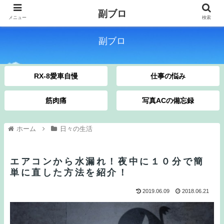
副ブロ
メニュー
検索
副ブロ
RX-8愛車自慢
仕事の悩み
筋肉痛
写真ACの備忘録
ホーム
日々の生活
エアコンから水漏れ！夜中に１０分で簡
単に直した方法を紹介！
2019.06.09
2018.06.21