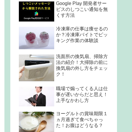
Google Play 開発者サー
ビスのしつこい通知を無
くす方法
冷凍庫の仕事は痩せるの
か？冷凍庫バイトでピッ
キング作業の体験談
洗面所の換気扇、掃除方
法の紹介！大掃除の前に
換気扇の外し方をチェッ
ク！
職場で煽ってくる人は仕
事が遅いからだと思え！
上手なかわし方
ヨーグルトの賞味期限１
ヵ月過ぎて食べちゃっ
た！お腹はどうなる？