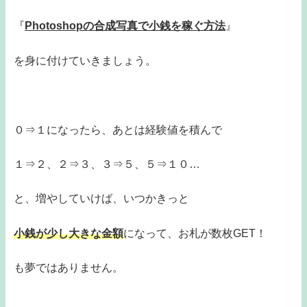
『
Photoshopの合成写真で小銭を稼ぐ方法
』
を身に付けていきましょう。
０⇒１になったら、あとは経験値を積んで
１⇒２、２⇒３、３⇒５、５⇒１０…
と、増やしていけば、いつかきっと
小銭が少し大きな金額
になって、お札が数枚GET！
も夢ではありません。