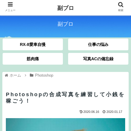
副ブロ
メニュー
検索
副ブロ
RX-8愛車自慢
仕事の悩み
筋肉痛
写真ACの備忘録
ホーム
Photoshop
Photoshopの合成写真を練習して小銭を
稼ごう！
2020.06.16
2020.01.17