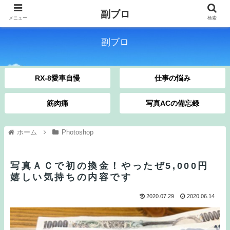
副ブロ
メニュー
検索
副ブロ
RX-8愛車自慢
仕事の悩み
筋肉痛
写真ACの備忘録
ホーム
Photoshop
写真ＡＣで初の換金！やったぜ5,000円
嬉しい気持ちの内容です
2020.07.29
2020.06.14