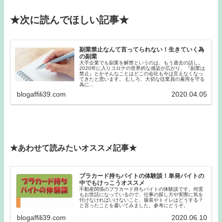
★次に読んでほしい記事★
副業禁止なんて言ってられない！生きていく為
の副業
大手企業でも副業を解禁というのは、もう過去の話し。
2020年に入りコロナの世界的な感染が広がり、『副業は
禁止』とかそんなことはどこの会社も今は言えなくなっ
てきたと思います。 むしろ、大切な従業員の雇用を守る
為に...
blogaffili39.com
2020.04.05
★あわせて読みたいオススメ記事★
プラカード持ちバイトの体験談！単発バイトの
中でもけっこうオススメ
不動産関係のプラカード持ちバイトの体験談です。何度
もお世話になっているので、仕事の探し方や実際に気を
付けなければいけないこと、服装やトイレはどうする？
と言ったことを書いてみました。参考にどうぞ。
blogaffili39.com
2020.06.10