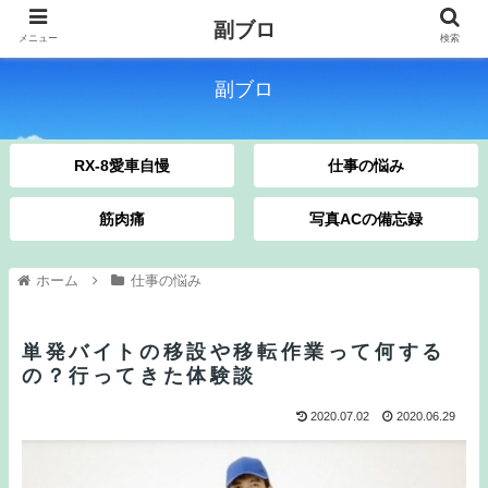
副ブロ
メニュー
検索
副ブロ
RX-8愛車自慢
仕事の悩み
筋肉痛
写真ACの備忘録
ホーム
仕事の悩み
単発バイトの移設や移転作業って何する
の？行ってきた体験談
2020.07.02
2020.06.29