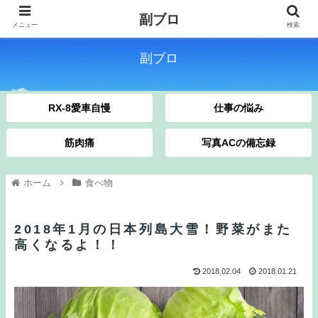
副ブロ
メニュー
検索
副ブロ
RX-8愛車自慢
仕事の悩み
筋肉痛
写真ACの備忘録
ホーム
食べ物
2018年1月の日本列島大雪！野菜がまた
高くなるよ！！
2018.02.04
2018.01.21