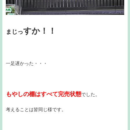
すか！！
まじっ
一足遅かった・・・
もやしの棚はすべて完売
状態
でした。
考えることは皆同じ様です。